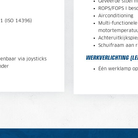
Geveerde stoel 
ROPS/FOPS I bes
Airconditioning
1 (ISO 14396)
Multi-functionel
motortemperatuu
Achteruitkijkspie
Schuifraam aan r
WERKVERLICHTING (LE
enbaar via joysticks
nder
Één werklamp op