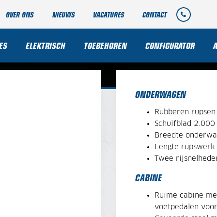
OVER ONS
NIEUWS
VACATURES
CONTACT
ES
ELEKTRISCH
TOEBEHOREN
CONFIGURATOR
ONDERWAGEN
Rubberen rupse
Schuifblad 2.00
Breedte onderw
Lengte rupswer
Twee rijsnelheden
CABINE
Ruime cabine me
voetpedalen voor