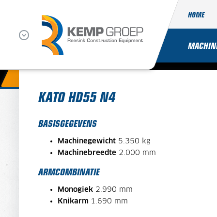
HOME
MACHIN
STEL UW HD55 N4 SAMEN!
KATO HD55 N4
BASISGEGEVENS
Machinegewicht
5.350 kg
Machinebreedte
2.000 mm
ARMCOMBINATIE
Monogiek
2.990 mm
Knikarm
1.690 mm