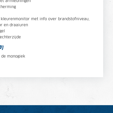
met armleuningen
cherming
e kleurenmonitor met info over brandstofniveau,
r en draaiuren
gel
echterzijde
D)
 de monogiek