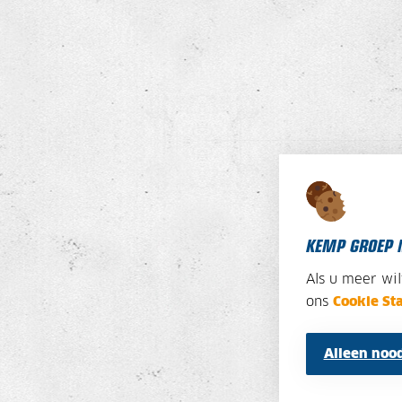
KEMP GROEP 
Als u meer wi
ons
Cookie St
Alleen nood