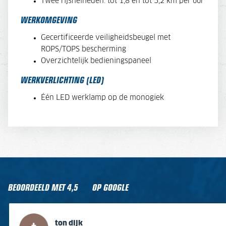
Twee rijsnelheden: tot 1,8 en tot 3,2 km per uur
WERKOMGEVING
Gecertificeerde veiligheidsbeugel met
ROPS/TOPS bescherming
Overzichtelijk bedieningspaneel
WERKVERLICHTING (LED)
Één LED werklamp op de monogiek
BEOORDEELD MET
4,5
OP GOOGLE
ton dijk
Gert van Stein
J B
Jaap Ter Horst
Jurrien Plattel
Kees Van Leeuwen
ton dijk