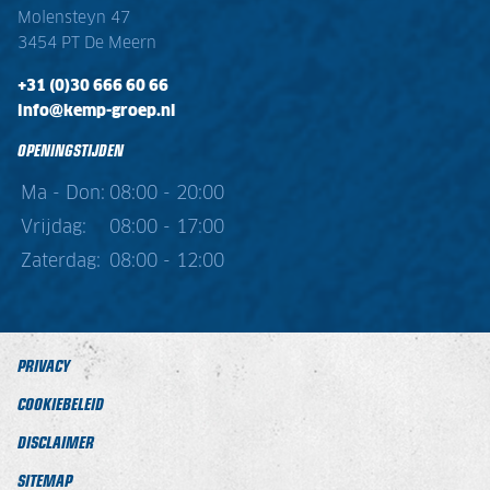
Molensteyn 47
3454 PT De Meern
+31 (0)30 666 60 66
info@kemp-groep.nl
OPENINGSTIJDEN
Ma - Don:
08:00 - 20:00
Vrijdag:
08:00 - 17:00
Zaterdag:
08:00 - 12:00
PRIVACY
COOKIEBELEID
DISCLAIMER
SITEMAP