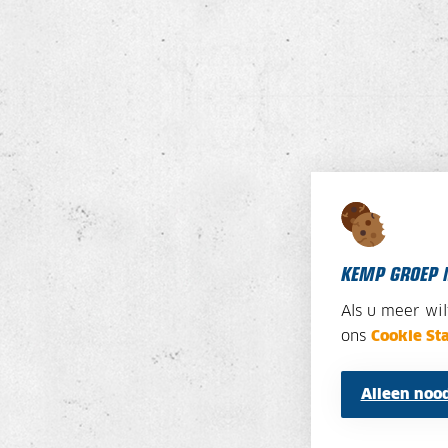
KEMP GROEP 
Als u meer wi
ons
Cookie St
Alleen nood