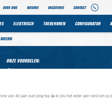
OVER ONS
NIEUWS
VACATURES
CONTACT
ES
ELEKTRISCH
TOEBEHOREN
CONFIGURATOR
E MEERN
ONZE VOORDELEN:
Compleet leveringsprogramma
Professionele service
Grote eigen onderdelenvoorraad
e van 40 jaar oud jong top 👍 ik zou het ieder aan rand om jij oo
 als je onverwacht onderdelen nodig hebt, hebben ze meestal een
rsoneel en het belangrijkste snelle service
e van 40 jaar oud jong top 👍 ik zou het ieder aan rand om jij oo
OVER ONS:
Werken bij