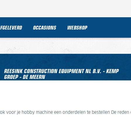
AFGELEVERD
OCCASIONS
WEBSHOP
REESINK CONSTRUCTION EQUIPMENT NL B.V. - KEMP
GROEP - DE MEERN
Molensteyn 47
3454 PT De Meern
+31 (0)30 666 60 66
k voor je hobby machine een onderdelen te bestellen De reden de i
 oplossing.
k voor je hobby machine een onderdelen te bestellen De reden de i
info@kemp-groep.nl
OPENINGSTIJDEN