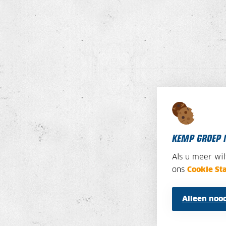
KEMP GROEP 
Als u meer wi
ons
Cookie St
Alleen nood