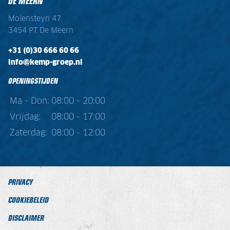
DE MEERN
Molensteyn 47
3454 PT De Meern
+31 (0)30 666 60 66
info@kemp-groep.nl
OPENINGSTIJDEN
Ma - Don:
08:00 - 20:00
Vrijdag:
08:00 - 17:00
Zaterdag:
08:00 - 12:00
PRIVACY
COOKIEBELEID
DISCLAIMER