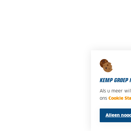
KEMP GROEP 
Als u meer wi
ons
Cookie St
Alleen nood