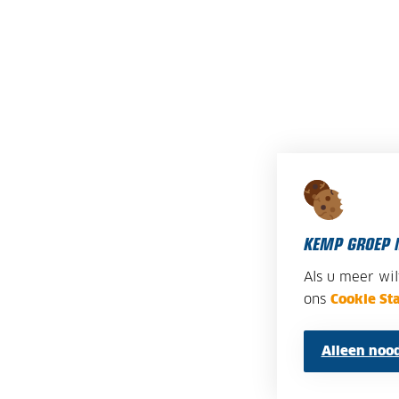
KEMP GROEP 
Als u meer wi
ons
Cookie St
Alleen nood