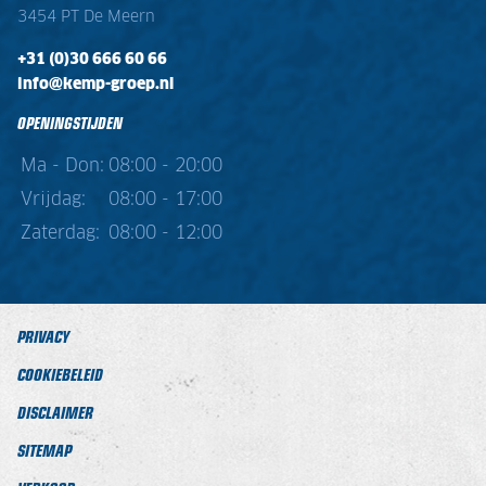
3454 PT De Meern
+31 (0)30 666 60 66
info@kemp-groep.nl
OPENINGSTIJDEN
Ma - Don:
08:00 - 20:00
Vrijdag:
08:00 - 17:00
Zaterdag:
08:00 - 12:00
PRIVACY
COOKIEBELEID
DISCLAIMER
SITEMAP