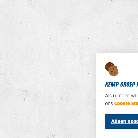
KEMP GROEP 
Als u meer wi
ons
Cookie St
Alleen nood