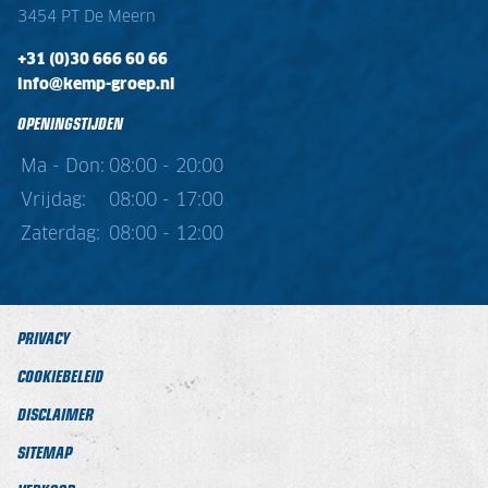
3454 PT De Meern
+31 (0)30 666 60 66
info@kemp-groep.nl
OPENINGSTIJDEN
Ma - Don:
08:00 - 20:00
Vrijdag:
08:00 - 17:00
Zaterdag:
08:00 - 12:00
PRIVACY
COOKIEBELEID
DISCLAIMER
SITEMAP