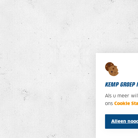
KEMP GROEP 
Als u meer wi
ons
Cookie St
Alleen nood