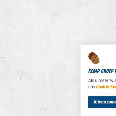
KEMP GROEP 
Als u meer wi
ons
Cookie St
Alleen nood